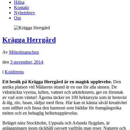
Hälsa
Kontakt
Nyhetsbrev
Om
Krägga Herrgård
Av
Mötesbranschen
den
3 november, 2014
i
Konferens
Ett besök på Krägga Herrgård är en magisk upplevelse.
Den
anrika platsen vid Mälarens strand är en oas för alla sinnen. De
vidsträckta vyerna, luften, vattnet och arkitekturen, ger en försmak
av vad som väntar! Ägorna täcker en 100 hektarsyta som är hemvist
åt älg, räv, fasan, rådjur med flera. Här kan ni känna såväl kreativitet
som stillhet och finna den harmoni som bäddar för framgångsrika
möten och en behaglig helhetsupplevelse.
Beläget nära Stockholm, Uppsala och Arlanda flygplats, är
anläggningen inom räckhåll oavsett varifrån man reser. Naturen och