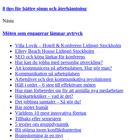
8 tips för bättre sömn och återhämtning
Nästa
Möten som engagerar lämnar avtryck
Villa Lovik – Hotell & Konferens Lidingö Stockholm
Ellery Beach House Lidingö Stockholm
SEO och köpa länkar för konferens
Hur kan du jobba med personlig utveckling?
Att kommunicera på arbetsplatsen. Hur gör man?
Kommunikation på arbetsplatsen
Arbetslivet och den kommunikativa revolutionen
Håll i ordet – 6 steg till effektivare möten
Hur man förbereder sig för att anställa nya medarbetare
Härskartekniker – vad är det?
Det jobbiga samtalet – Så gör du!
Bär mötet framåt
Världens 10 mest innovativa företag
Tillbaks efter semestern
5 teorier om gruppdynamik
Bli stjärna inom konflikthantering
Brainstorming är en myt