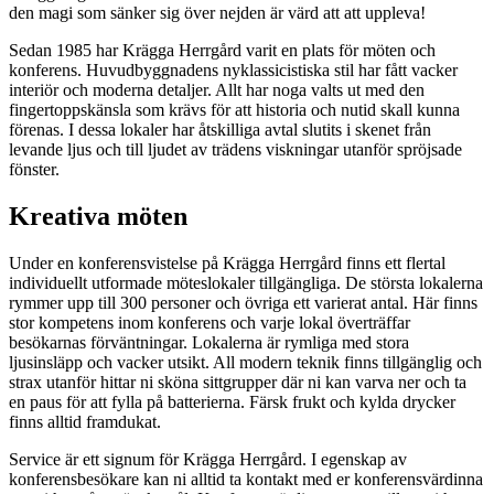
den magi som sänker sig över nejden är värd att att uppleva!
Sedan 1985 har Krägga Herrgård varit en plats för möten och
konferens. Huvudbyggnadens nyklassicistiska stil har fått vacker
interiör och moderna detaljer. Allt har noga valts ut med den
fingertoppskänsla som krävs för att historia och nutid skall kunna
förenas. I dessa lokaler har åtskilliga avtal slutits i skenet från
levande ljus och till ljudet av trädens viskningar utanför spröjsade
fönster.
Kreativa möten
Under en konferensvistelse på Krägga Herrgård finns ett flertal
individuellt utformade möteslokaler tillgängliga. De största lokalerna
rymmer upp till 300 personer och övriga ett varierat antal. Här finns
stor kompetens inom konferens och varje lokal överträffar
besökarnas förväntningar. Lokalerna är rymliga med stora
ljusinsläpp och vacker utsikt. All modern teknik finns tillgänglig och
strax utanför hittar ni sköna sittgrupper där ni kan varva ner och ta
en paus för att fylla på batterierna. Färsk frukt och kylda drycker
finns alltid framdukat.
Service är ett signum för Krägga Herrgård. I egenskap av
konferensbesökare kan ni alltid ta kontakt med er konferensvärdinna