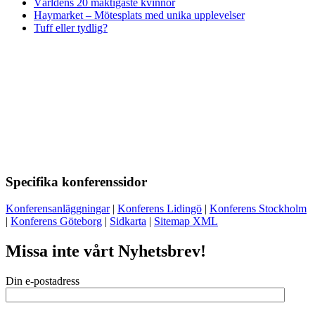
Världens 20 mäktigaste kvinnor
Haymarket – Mötesplats med unika upplevelser
Tuff eller tydlig?
Specifika konferenssidor
Konferensanläggningar
|
Konferens Lidingö
|
Konferens Stockholm
|
Konferens Göteborg
|
Sidkarta
|
Sitemap XML
Missa inte vårt Nyhetsbrev!
Din e-postadress