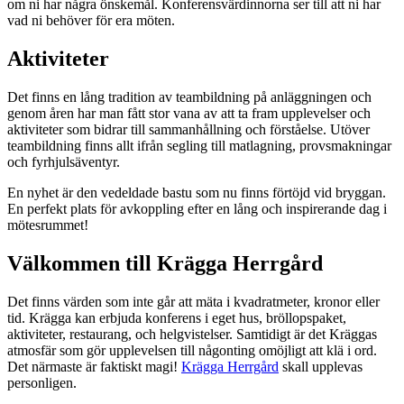
om ni har några önskemål. Konferensvärdinnorna ser till att ni har
vad ni behöver för era möten.
Aktiviteter
Det finns en lång tradition av teambildning på anläggningen och
genom åren har man fått stor vana av att ta fram upplevelser och
aktiviteter som bidrar till sammanhållning och förståelse. Utöver
teambildning finns allt ifrån segling till matlagning, provsmakningar
och fyrhjulsäventyr.
En nyhet är den vedeldade bastu som nu finns förtöjd vid bryggan.
En perfekt plats för avkoppling efter en lång och inspirerande dag i
mötesrummet!
Välkommen till Krägga Herrgård
Det finns värden som inte går att mäta i kvadratmeter, kronor eller
tid. Krägga kan erbjuda konferens i eget hus, bröllopspaket,
aktiviteter, restaurang, och helgvistelser. Samtidigt är det Kräggas
atmosfär som gör upplevelsen till någonting omöjligt att klä i ord.
Det närmaste är faktiskt magi!
Krägga Herrgård
skall upplevas
personligen.