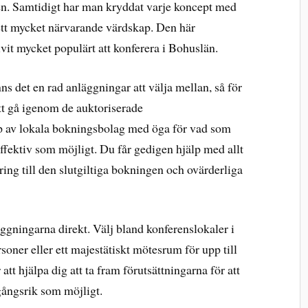
en. Samtidigt har man kryddat varje koncept med
 ett mycket närvarande värdskap. Den här
ivit mycket populärt att konferera i Bohuslän.
s det en rad anläggningar att välja mellan, så för
 att gå igenom de auktoriserade
lp av lokala bokningsbolag med öga för vad som
effektiv som möjligt. Du får gedigen hjälp med allt
ering till den slutgiltiga bokningen och ovärderliga
läggningarna direkt. Välj bland konferenslokaler i
rsoner eller ett majestätiskt mötesrum för upp till
t hjälpa dig att ta fram förutsättningarna för att
gångsrik som möjligt.