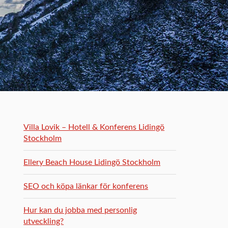
Villa Lovik – Hotell & Konferens Lidingö
Stockholm
Ellery Beach House Lidingö Stockholm
SEO och köpa länkar för konferens
Hur kan du jobba med personlig
utveckling?