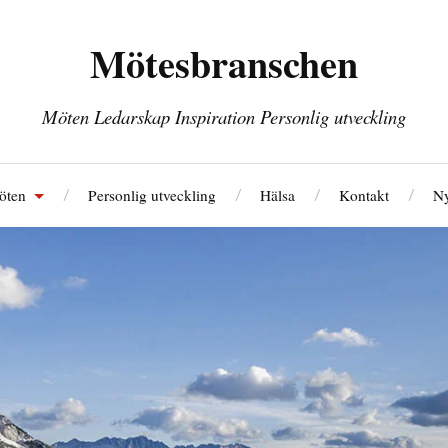
Mötesbranschen
Möten Ledarskap Inspiration Personlig utveckling
öten
Personlig utveckling
Hälsa
Kontakt
Ny