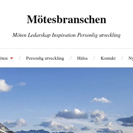
Mötesbranschen
Möten Ledarskap Inspiration Personlig utveckling
öten
Personlig utveckling
Hälsa
Kontakt
Ny