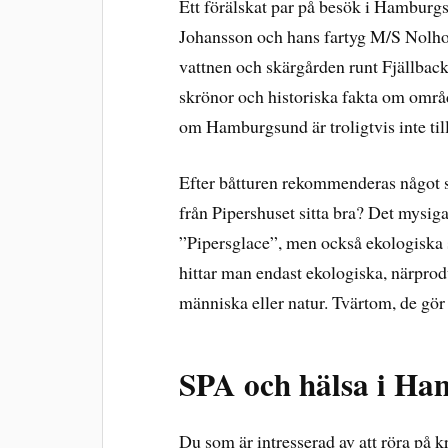
Ett förälskat par på besök i Hamburg
Johansson och hans fartyg M/S Nolhot
vattnen och skärgården runt Fjällbacka
skrönor och historiska fakta om områd
om Hamburgsund är troligtvis inte tillr
Efter båtturen rekommenderas något sm
från Pipershuset sitta bra? Det mysi
”Pipersglace”, men också ekologiska 
hittar man endast ekologiska, närprod
människa eller natur. Tvärtom, de gör 
SPA och hälsa i H
Du som är intresserad av att röra på