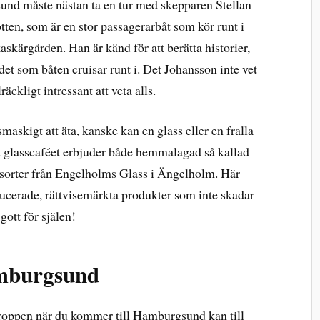
sund måste nästan ta en tur med skepparen Stellan
ten, som är en stor passagerarbåt som kör runt i
skärgården. Han är känd för att berätta historier,
et som båten cruisar runt i. Det Johansson inte vet
äckligt intressant att veta alls.
askigt att äta, kanske kan en glass eller en fralla
ga glasscaféet erbjuder både hemmalagad så kallad
sorter från Engelholms Glass i Ängelholm. Här
ucerade, rättvisemärkta produkter som inte skadar
gott för själen!
amburgsund
 kroppen när du kommer till Hamburgsund kan till