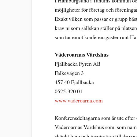
I Hamburgsund i Tanums kommun och d
möjligheter för företag och föreningar
Exakt vilken som passar er grupp bäst 
krav ni som sällskap ställer på platse
som tar emot konferensgäster runt H
Väderoarnas Värdshus
Fjällbacka Fyren AB
Falkevägen 3
457 40 Fjällbacka
0525-320 01
www.vaderoarna.com
Konferensdeltagarna som är ute efter e
Väderöarnas Värdshus som, som namne
skänkt lugn och inspiration till de s