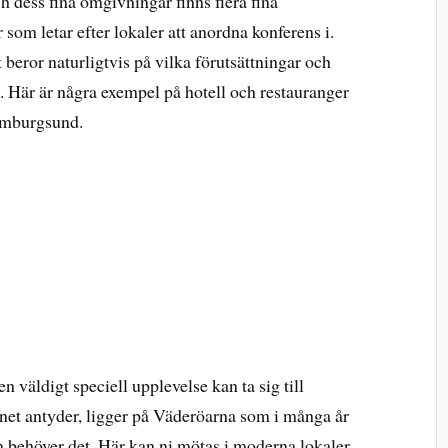
ess fina omgivningar finns flera fina
 som letar efter lokaler att anordna konferens i.
beror naturligtvis på vilka förutsättningar och
n. Här är några exempel på hotell och restauranger
amburgsund.
n väldigt speciell upplevelse kan ta sig till
t antyder, ligger på Väderöarna som i många år
om behöver det. Här kan ni mötas i moderna lokaler