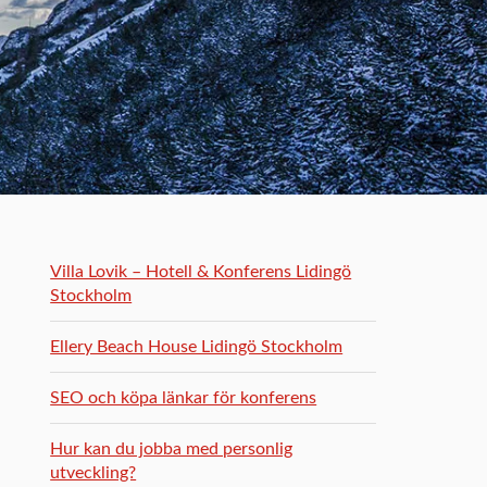
Villa Lovik – Hotell & Konferens Lidingö
Stockholm
Ellery Beach House Lidingö Stockholm
SEO och köpa länkar för konferens
Hur kan du jobba med personlig
utveckling?