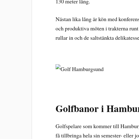
130 meter lång.
Nästan lika lång är kön med konferens
och produktiva möten i trakterna ru
rullar in och de saltstänkta delikatess
Golfbanor i Hambu
Golfspelare som kommer till Hamburgs
få tillbringa hela sin semester- eller j