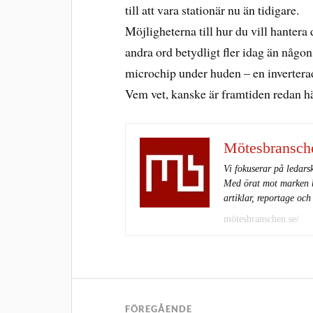
till att vara stationär nu än tidigare.
Möjligheterna till hur du vill hanter
andra ord betydligt fler idag än någon
microchip under huden – en inverterad 
Vem vet, kanske är framtiden redan h
Mötesbransch
Vi fokuserar på ledars
Med örat mot marken be
artiklar, reportage och
mötesbranschen.se/
FÖREGÅENDE