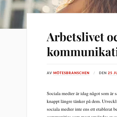
Arbetslivet o
kommunikati
AV
MÖTESBRANSCHEN
DEN
25 J
Sociala medier är idag något som är så
knappt längre tänker på dem. Utvecklig
sociala medier inte ens ett etablerat 
communities som mest användes av un