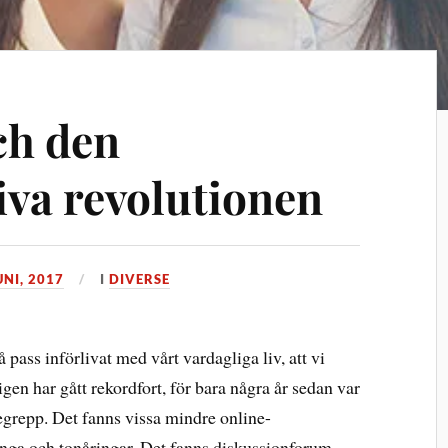
ch den
va revolutionen
UNI, 2017
I
DIVERSE
 pass införlivat med vårt vardagliga liv, att vi
en har gått rekordfort, för bara några år sedan var
begrepp. Det fanns vissa mindre online-
ga och tonåringar. Det fanns diskussionforum