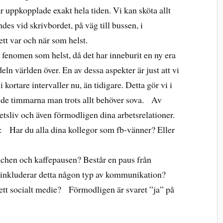
r uppkopplade exakt hela tiden. Vi kan sköta allt
des vid skrivbordet, på väg till bussen, i
ett var och när som helst.
 fenomen som helst, då det har inneburit en ny era
n världen över. En av dessa aspekter är just att vi
kortare intervaller nu, än tidigare. Detta gör vi i
e de timmarna man trots allt behöver sova. Av
betsliv och även förmodligen dina arbetsrelationer.
r: Har du alla dina kollegor som fb-vänner? Eller
nchen och kaffepausen? Består en paus från
ske inkluderar detta någon typ av kommunikation?
tt socialt medie? Förmodligen är svaret ”ja” på