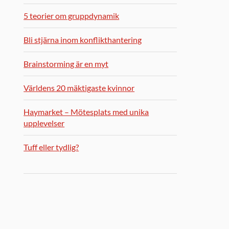
5 teorier om gruppdynamik
Bli stjärna inom konflikthantering
Brainstorming är en myt
Världens 20 mäktigaste kvinnor
Haymarket – Mötesplats med unika
upplevelser
Tuff eller tydlig?