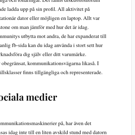
de ladda upp på sin profil. All aktivitet på
tionär dator eller möjligen en laptop. Allt var
nstone om man jämför med hur det är idag.
ommunitys utbytta mot andra, de har expanderat till
nlig fb-sida kan du idag använda i stort sett hur
nadsföra dig själv eller ditt varumärke.
 obegränsat, kommunikationsvägarna likaså. I
ällsklasser finns tillgängliga och representerade.
sociala medier
kommunikationsmaskinerier på, har även det
sas idag inte till en liten avskild stund med datorn