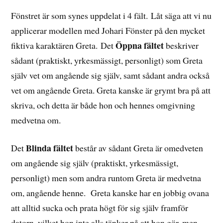
Fönstret är som synes uppdelat i 4 fält. Låt säga att vi nu
applicerar modellen med Johari Fönster på den mycket
Öppna fältet
fiktiva karaktären Greta. Det
beskriver
sådant (praktiskt, yrkesmässigt, personligt) som Greta
själv vet om angående sig själv, samt sådant andra också
vet om angående Greta. Greta kanske är grymt bra på att
skriva, och detta är både hon och hennes omgivning
medvetna om.
Blinda fältet
Det
består av sådant Greta är omedveten
om angående sig själv (praktiskt, yrkesmässigt,
personligt) men som andra runtom Greta är medvetna
om, angående henne. Greta kanske har en jobbig ovana
att alltid sucka och prata högt för sig själv framför
datorn, vilket hon inte alls tänker på att hon gör, men