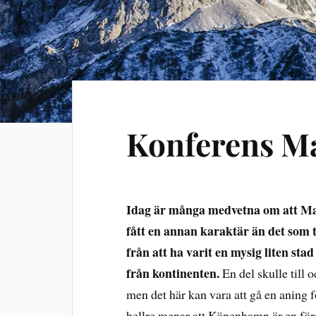
Konferens M
Idag är många medvetna om att Ma
fått en annan karaktär än det som tr
från att ha varit en mysig liten stad 
från kontinenten.
En del skulle till 
men det här kan vara att gå en aning f
hellre menar att Köpenhamn är en för