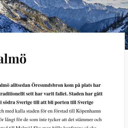
almö
lmö alltsedan Öresundsbron kom på plats har
aditionellt sett har varit fallet. Staden har gått
i södra Sverige till att bli porten till Sverige
och med kalla staden för en förstad till Köpenhamn
ör långt för de som inte tycker att det stämmer och
stad till Malmö! Ska man hålla konferens så ska