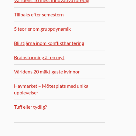
Världens 10 mest innovativa företag
Tillbaks efter semestern
5 teorier om gruppdynamik
Bli stjärna inom konflikthantering
Brainstorming är en myt
Världens 20 mäktigaste kvinnor
Haymarket – Mötesplats med unika
upplevelser
Tuff eller tydlig?