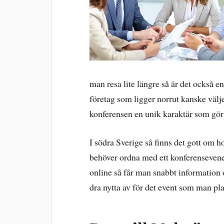
man resa lite längre så är det också e
företag som ligger norrut kanske välje
konferensen en unik karaktär som gör a
I södra Sverige så finns det gott om h
behöver ordna med ett konferenseven
online så får man snabbt information
dra nytta av för det event som man pla