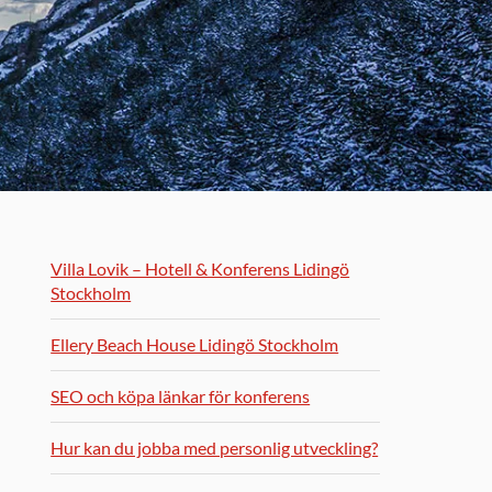
Villa Lovik – Hotell & Konferens Lidingö
Stockholm
Ellery Beach House Lidingö Stockholm
SEO och köpa länkar för konferens
Hur kan du jobba med personlig utveckling?