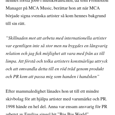
hennes första jobb i musikbranschen, då som Promotion
Manager på MCA Music, berättar hon att när MCA
började signa svenska artister så kom hennes bakgrund
till sin rätt.
”Skillnaden mot att arbeta med internationella artister
var egentligen inte så stor men nu byggdes en långvarig
relation och jag fick möjlighet att vara med från ax till
limpa. Att förstå och tolka artisters konstnärliga uttryck
och att omvandla detta till en röd tråd genom produkt
och PR kom att passa mig som handen i handsken”
Efter mammaledighet lånades hon ut till ett mindre
skivbolag för att hjälpa artister med varumärke och PR.
1998 hände en hel del. Anna var ensam ansvarig för PR
arbetet av Emilias singel hit ”Big Big World”