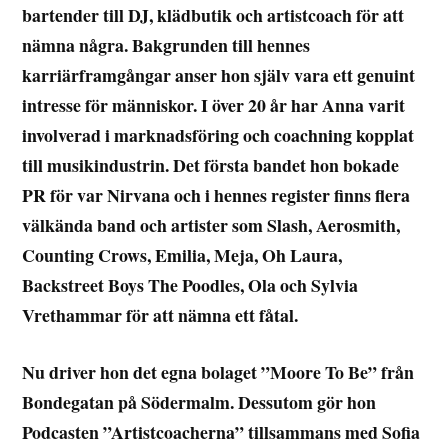
bartender till DJ, klädbutik och artistcoach för att
nämna några. Bakgrunden till hennes
karriärframgångar anser hon själv vara ett genuint
intresse för människor. I över 20 år har Anna varit
involverad i marknadsföring och coachning kopplat
till musikindustrin. Det första bandet hon bokade
PR för var Nirvana och i hennes register finns flera
välkända band och artister som
Slash, Aerosmith,
Counting Crows, Emilia, Meja, Oh Laura,
Backstreet Boys
The Poodles, Ola och Sylvia
Vrethammar f
ö
r att n
ä
mna ett fåtal.
Nu driver hon det egna bolaget ”Moore To Be” från
Bondegatan på Södermalm. Dessutom gör hon
Podcasten ”Artistcoacherna” tillsammans med Sofia