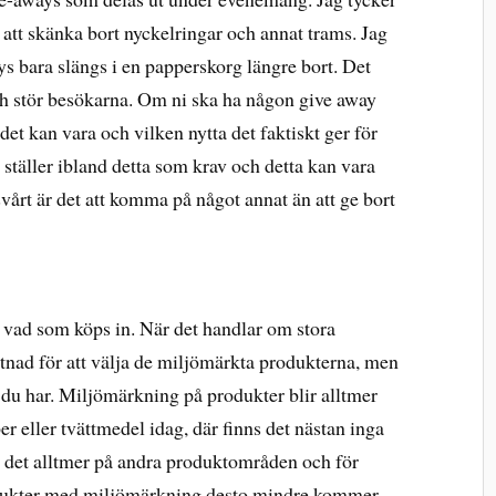
t att skänka bort nyckelringar och annat trams. Jag
ys bara slängs i en papperskorg längre bort. Det
ch stör besökarna. Om ni ska ha någon give away
et kan vara och vilken nytta det faktiskt ger för
ställer ibland detta som krav och detta kan vara
svårt är det att komma på något annat än att ge bort
 vad som köps in. När det handlar om stora
tnad för att välja de miljömärkta produkterna, men
du har. Miljömärkning på produkter blir alltmer
er eller tvättmedel idag, där finns det nästan inga
 det alltmer på andra produktområden och för
produkter med miljömärkning desto mindre kommer