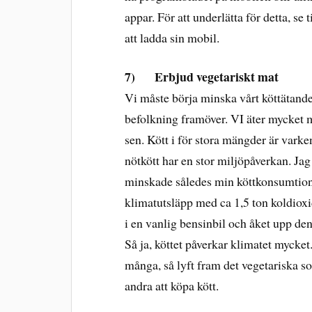
appar. För att underlätta för detta, se 
att ladda sin mobil.
7)
Erbjud vegetariskt mat
Vi måste börja minska vårt köttätande 
befolkning framöver. VI äter mycket m
sen. Kött i för stora mängder är varken
nötkött har en stor miljöpåverkan. Jag 
minskade således min köttkonsumtion
klimatutsläpp med ca 1,5 ton koldioxi
i en vanlig bensinbil och åket upp den
Så ja, köttet påverkar klimatet mycket.
många, så lyft fram det vegetariska s
andra att köpa kött.