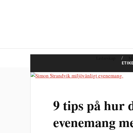
Ledarskap
M
ETIK
9 tips på hur 
evenemang mer