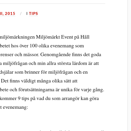
I, 2015
I
TIPS
 miljömärkningen Miljömärkt Event på Håll
arbetet hos över 100 olika evenemang som
nferenser och mässor. Genomgående finns det goda
iljöfrågan och min allra största lärdom är att
dsjälar som brinner för miljöfrågan och en
Det finns väldigt många olika sätt att
te och förutsättningarna är unika för varje gång.
 kommer 9 tips på vad du som arrangör kan göra
itt evenemang: