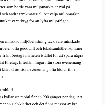
ukter som borde vara miljömärkta är tvål på
d och andra tryckmaterial. Att välja miljömärkta
nikativt verktyg för att lyfta miljöfrågan.
ill en minskad miljöbelastning tack vare minskade
arbeten ofta goodwill och lokalsamhället kommer
 från företag i närheten istället för att spara några
änt företag. Efterlämningar från stora evenemang
lt klart så att stora evenemang ofta bidrar till en
le.
ramblad
oss kollar sin mobil fler än 900 gånger per dag. Att
mer en självklarhet och det finns massor av bra