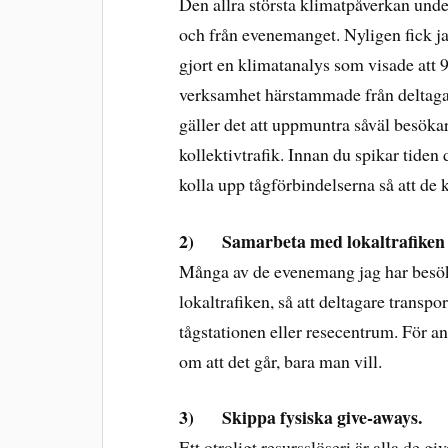
Den allra största klimatpåverkan under
och från evenemanget. Nyligen fick ja
gjort en klimatanalys som visade att 
verksamhet härstammade från deltagar
gäller det att uppmuntra såväl besökare
kollektivtrafik. Innan du spikar tiden
kolla upp tågförbindelserna så att de
2)
Samarbeta med lokaltrafiken
Många av de evenemang jag har besök
lokaltrafiken, så att deltagare transpo
tågstationen eller resecentrum. För an
om att det går, bara man vill.
3)
Skippa fysiska give-aways.
Ett otroligt resursslöseri är alla de 