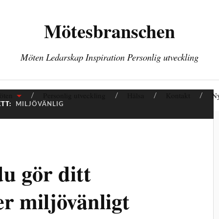
Mötesbranschen
Möten Ledarskap Inspiration Personlig utveckling
öten
Personlig utveckling
Hälsa
Kontakt
Ny
ETT:
MILJÖVÄNLIG
du gör ditt
 miljövänligt