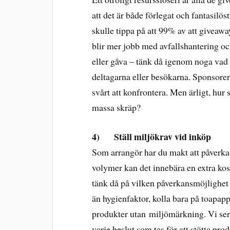
att det är både förlegat och fantasilös
skulle tippa på att 99% av att giveawa
blir mer jobb med avfallshantering o
eller gåva – tänk då igenom noga vad d
deltagarna eller besökarna. Sponsorer 
svårt att konfrontera. Men ärligt, hur 
massa skräp?
4)
Ställ miljökrav vid inköp
Som arrangör har du makt att påverka
volymer kan det innebära en extra kos
tänk då på vilken påverkansmöjlighet 
än hygienfaktor, kolla bara på toapapp
produkter utan miljömärkning. Vi ser
varje beslut som tas för att stötta 