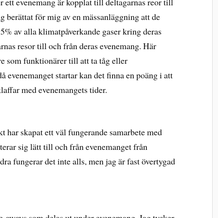
 ett evenemang är kopplat till deltagarnas reor till
g berättat för mig av en mässanläggning att de
95% av alla klimatpåverkande gaser kring deras
nas resor till och från deras evenemang. Här
 som funktionärer till att ta tåg eller
 då evenemanget startar kan det finna en poäng i att
 klaffar med evenemangets tider.
t har skapat ett väl fungerande samarbete med
rterar sig lätt till och från evenemanget från
dra fungerar det inte alls, men jag är fast övertygad
give-aways som delas ut under evenemang. Jag tycker