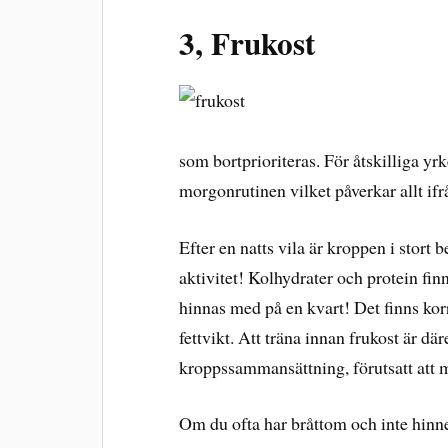
3, Frukost
som bortprioriteras. För åtskilliga yr
morgonrutinen vilket påverkar allt ifrå
Efter en natts vila är kroppen i stort 
aktivitet! Kolhydrater och protein fin
hinnas med på en kvart! Det finns korr
fettvikt. Att träna innan frukost är d
kroppssammansättning, förutsatt att 
Om du ofta har bråttom och inte hinn