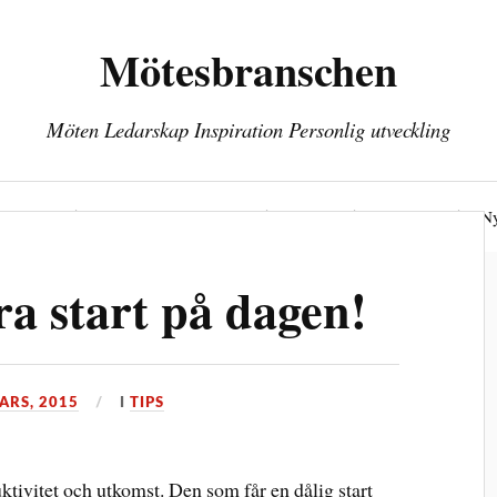
Mötesbranschen
Möten Ledarskap Inspiration Personlig utveckling
öten
Personlig utveckling
Hälsa
Kontakt
Ny
bra start på dagen!
ARS, 2015
I
TIPS
ivitet och utkomst. Den som får en dålig start