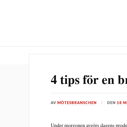
Ledarskap
M
4 tips för en 
AV
MÖTESBRANSCHEN
DEN
18 M
Under morgonen avgörs dagens produkt