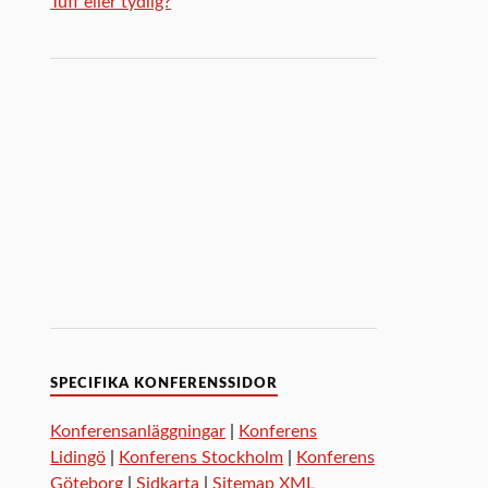
Tuff eller tydlig?
SPECIFIKA KONFERENSSIDOR
Konferensanläggningar
|
Konferens
Lidingö
|
Konferens Stockholm
|
Konferens
Göteborg
|
Sidkarta
|
Sitemap XML