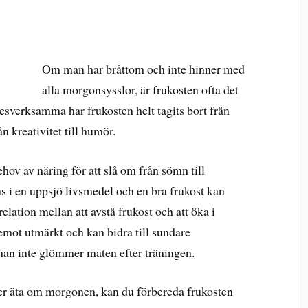
Om man har bråttom och inte hinner med
alla morgonsysslor, är frukosten ofta det
kesverksamma har frukosten helt tagits bort från
n kreativitet till humör.
behov av näring för att slå om från sömn till
ns i en uppsjö livsmedel och en bra frukost kan
elation mellan att avstå frukost och att öka i
äremot utmärkt och kan bidra till sundare
man inte glömmer maten efter träningen.
er äta om morgonen, kan du förbereda frukosten