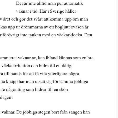
Det är inte alltid man per automatik
vaknar i tid. Här i Sverige håller
 av året och gör det svårt att komma upp om man
yckas upp ur drömmarna av ett högljutt oväsen är
är förövrigt inte tanken med en väckarklocka. Den
aranterat vaknar av, kan ibland kännas som en bra
väcka irritation och bidra till ett dåligt
ill hands för att få vila ytterligare några
enna knapp har man utsatt sig för samma jobbiga
nte någonting som bidrar till en skön
 dagen!
du vaknar. De jobbiga stegen bort från sängen kan