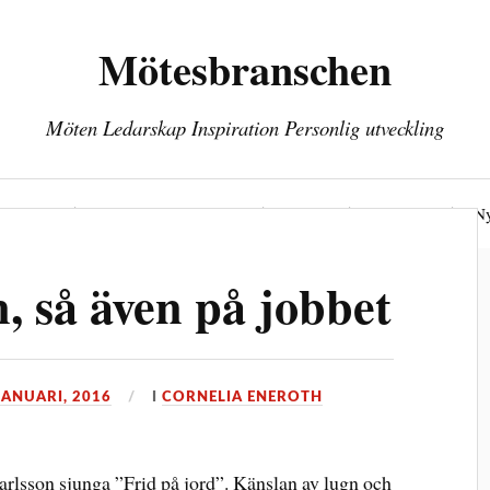
Mötesbranschen
Möten Ledarskap Inspiration Personlig utveckling
öten
Personlig utveckling
Hälsa
Kontakt
Ny
, så även på jobbet
JANUARI, 2016
I
CORNELIA ENEROTH
Karlsson sjunga ”Frid på jord”. Känslan av lugn och