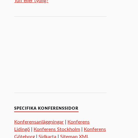
Tuff eller tydlig?
SPECIFIKA KONFERENSSIDOR
Konferensanläggningar
|
Konferens
Lidingö
|
Konferens Stockholm
|
Konferens
Göteborg
|
Sidkarta
|
Sitemap XML