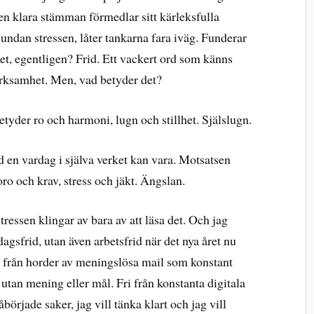
en klara stämman förmedlar sitt kärleksfulla
undan stressen, låter tankarna fara iväg. Funderar
t, egentligen? Frid. Ett vackert ord som känns
rksamhet. Men, vad betyder det?
etyder ro och harmoni, lugn och stillhet. Själslugn.
 en vardag i själva verket kan vara. Motsatsen
oro och krav, stress och jäkt. Ängslan.
stressen klingar av bara av att läsa det. Och jag
dagsfrid, utan även arbetsfrid när det nya året nu
ri från horder av meningslösa mail som konstant
 utan mening eller mål. Fri från konstanta digitala
åbörjade saker, jag vill tänka klart och jag vill