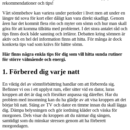
rekommendationer och tips!
Vårt sömnbehov kan variera under perioder i livet men att under en
längre tid sova för kort eller dåligt kan vara direkt skadligt. Genom
åren har det kommit flera rön och myter om sömn och hur man skall
göra för att komma tillrätta med problemet. I det stora antalet råd och
tips finns dock både sanning och irrläror. Debatten kring sömnen är
aktiv och en hel del information finns att hitta. För många är dock
konkreta tips vad som krävs för bättre sömn.
Här finns några enkla tips för dig som vill hitta sunda rutiner
för större välmående och energi.
1. Förbered dig varje natt
En viktig del av sömnförbättring handlar om att förbereda sig.
Befinner vi oss i ett upplyst rum, eller sitter vid en dator, luras
kroppen att det är dag och försöker anpassa sig därefter. Har du
problem med insomning kan du ha glädje av att visa kroppen att det
börjar bli natt. Stäng av TV och dator en timme innan du skall lägga
dig. Dämpa belysningen och gör iordning kläder och väska för
morgonen. Dels visar du kroppen att du närmar dig sängen,
samtidigt som du minskar stressen genom att ha förberett
morgondagen.