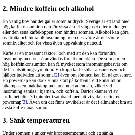
2. Mindre koffein och alkohol
En vanlig bov när det gäller sömn är dryck. Sverige är ett land med
hög kaffekonsumtion och för vissa är det vinglaset efter middagen
eller den sena kaffekoppen som hindrar sömnen. Alkohol kan göra
oss trötta och bidra till insomning, men dessvärre är det sämre
sömnkvalitet och för vissa även uppvakning nattetid.
Kaffe är en intressant faktor i och med att den kan förhindra
insomning med också användas för att underlätta. De som har en
hög koffeinkonsumtion kan få mycket stora insomningsbesvär om
de har utsättningssymptom. En kopp kaffe stillar abstinensen och
hjälper individen att somna
[2]
även om sömnen kan bli något sämre.
En powernap kan dock vinna stort på koffein! Vid konsumtion
utkämpas en maktkamp mellan ämnet adenosin, vilket vid
insomning samlas i hjärnan, och koffein. Därför känner vi av
koffeinet efter 30 minuter i samband med att vi vaknar efter en
powernap
[3]
. Även om det finns avvikelser är det i allmänhet bra att
avstå kaffe innan sömn.
3. Sänk temperaturen
Under sömnen sjunker vår kroppstemperatur och att sänka