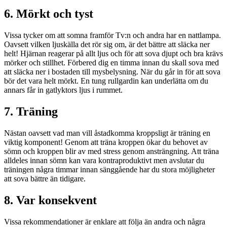
6. Mörkt och tyst
Vissa tycker om att somna framför Tv:n och andra har en nattlampa.
Oavsett vilken ljuskälla det rör sig om, är det bättre att släcka ner
helt! Hjärnan reagerar på allt ljus och för att sova djupt och bra krävs
mörker och stillhet. Förbered dig en timma innan du skall sova med
att släcka ner i bostaden till mysbelysning. När du går in för att sova
bör det vara helt mörkt. En tung rullgardin kan underlätta om du
annars får in gatlyktors ljus i rummet.
7. Träning
Nästan oavsett vad man vill åstadkomma kroppsligt är träning en
viktig komponent! Genom att träna kroppen ökar du behovet av
sömn och kroppen blir av med stress genom ansträngning. Att träna
alldeles innan sömn kan vara kontraproduktivt men avslutar du
träningen några timmar innan sänggående har du stora möjligheter
att sova bättre än tidigare.
8. Var konsekvent
Vissa rekommendationer är enklare att följa än andra och några