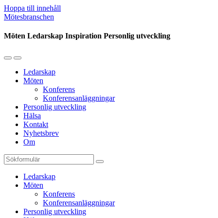
Hoppa till innehåll
Mötesbranschen
Möten Ledarskap Inspiration Personlig utveckling
Slå
Slå
på/av
på/av
Ledarskap
mobilmenyn
sökfältet
Möten
Konferens
Konferensanläggningar
Personlig utveckling
Hälsa
Kontakt
Nyhetsbrev
Om
Sök
Ledarskap
Möten
Konferens
Konferensanläggningar
Personlig utveckling