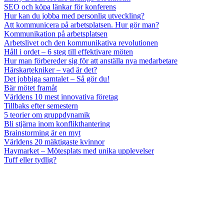
SEO och köpa länkar för konferens
Hur kan du jobba med personlig utveckling?
Att kommunicera på arbetsplatsen. Hur gör man?
Kommunikation på arbetsplatsen
Arbetslivet och den kommunikativa revolutionen
Håll i ordet – 6 steg till effektivare möten
Hur man förbereder sig för att anställa nya medarbetare
Härskartekniker – vad är det?
Det jobbiga samtalet – Så gör du!
Bär mötet framåt
Världens 10 mest innovativa företag
Tillbaks efter semestern
5 teorier om gruppdynamik
Bli stjärna inom konflikthantering
Brainstorming är en myt
Världens 20 mäktigaste kvinnor
Haymarket – Mötesplats med unika upplevelser
Tuff eller tydlig?