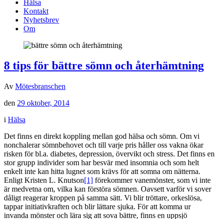
Hälsa
Kontakt
Nyhetsbrev
Om
8 tips för bättre sömn och återhämtning
Av
Mötesbranschen
den
29 oktober, 2014
i
Hälsa
Det finns en direkt koppling mellan god hälsa och sömn. Om vi
nonchalerar sömnbehovet och till varje pris håller oss vakna ökar
risken för bl.a. diabetes, depression, övervikt och stress. Det finns en
stor grupp individer som har besvär med insomnia och som helt
enkelt inte kan hitta lugnet som krävs för att somna om nätterna.
Enligt Kristen L. Knutson
[1]
förekommer vanemönster, som vi inte
är medvetna om, vilka kan förstöra sömnen. Oavsett varför vi sover
dåligt reagerar kroppen på samma sätt. Vi blir tröttare, orkeslösa,
tappar initiativkraften och blir lättare sjuka. För att komma ur
invanda mönster och lära sig att sova bättre, finns en uppsjö