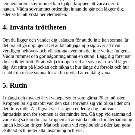
temperaturen i sovrummet kan hjälpa kroppen att varva ner för
natten. Vädra sovrummet ordentligt innan du går och lägger dig,
eller se till att vrida ner elementen.
4. Invänta tröttheten
Om du ligger och vänder dig i sängen för att du inte kan somna, är
det bra att gå upp igen. Det är lätt att jaga upp sig över att man
verkligen behöver- och vill somna även om det inte verkar fungera.
Vädra rummet och gör någonting annat en stund. Lägg dig först när
du är riktigt trött för att vänja kroppen vid att sova när du väl lägger
dig. Att stirra på klockan och räkna ut hur länge du försökt och hur
snabbt du måste somna för att bli utvilad är en dålig vana.
5. Rutin
I mångt och mycket är vi vanepersoner som gärna följer mönster.
Kroppen lär sig snabbt vad den skall förvänta sig vid olika tider om
det finns rutin. Att ligga kvar i sängen en ledig dag kan vara
fantastiskt men för sömnen är det mindre bra. Gå upp vid samma tid
varje dag så kan du lära kroppen att använda natten för återhämtning
innan klockan ringer. Mat och sömn vid regelbundna tider kan göra
skillnad och underlätta insomning och vila.