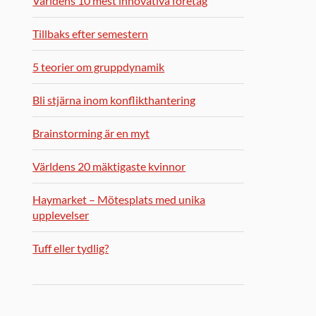
Världens 10 mest innovativa företag
Tillbaks efter semestern
5 teorier om gruppdynamik
Bli stjärna inom konflikthantering
Brainstorming är en myt
Världens 20 mäktigaste kvinnor
Haymarket – Mötesplats med unika
upplevelser
Tuff eller tydlig?