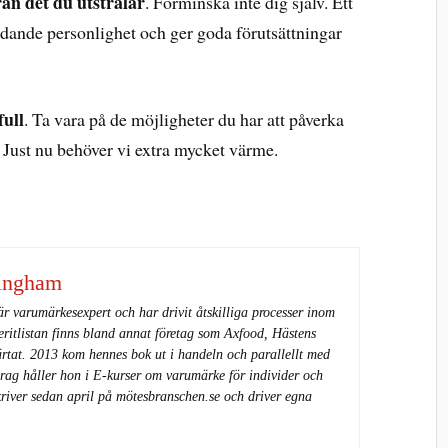
ån det du utstrålar
. Förminska inte dig själv. Ett
udande personlighet och ger goda förutsättningar
full
. Ta vara på de möjligheter du har att påverka
t. Just nu behöver vi extra mycket värme.
ingham
 varumärkesexpert och har drivit åtskilliga processer inom
ritlistan finns bland annat företag som Axfood, Hästens
rtat. 2013 kom hennes bok ut i handeln och parallellt med
rag håller hon i E-kurser om varumärke för individer och
river sedan april på mötesbranschen.se och driver egna