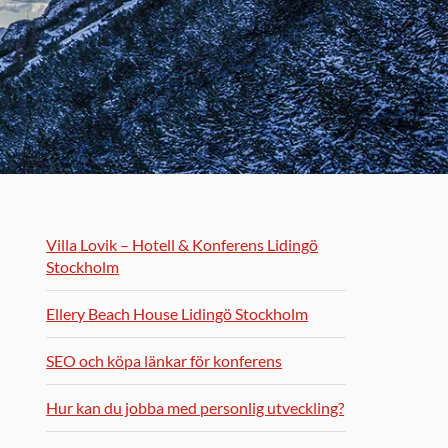
Villa Lovik – Hotell & Konferens Lidingö
Stockholm
Ellery Beach House Lidingö Stockholm
SEO och köpa länkar för konferens
Hur kan du jobba med personlig utveckling?