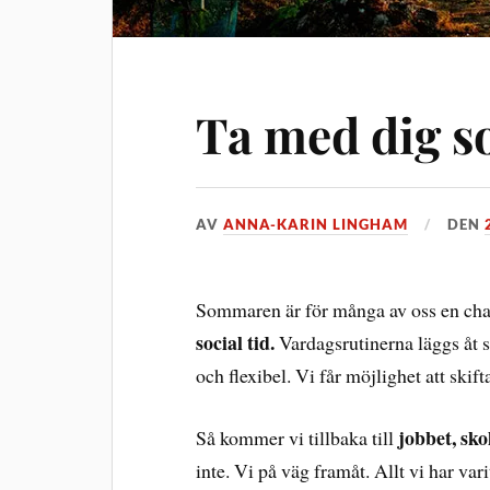
Ta med dig 
AV
ANNA-KARIN LINGHAM
DEN
Sommaren är för många av oss en cha
social tid.
Vardagsrutinerna läggs åt s
och flexibel. Vi får möjlighet att skif
jobbet, sk
Så kommer vi tillbaka till
inte. Vi på väg framåt. Allt vi har va