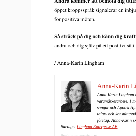
Andra kommer att bemöta dig utifr
öppet kroppsspråk signalerar en inbj
för positiva möten.
Så sträck på dig och känn dig kraft
andra och dig själv på ett positivt sät
/ Anna-Karin Lingham
Anna-Karin L
Anna-Karin Lingham är
varumärkesarbete. I me
sängar och Apotek Hjä
talar- och konsultuppd
företag. Anna-Karin sk
företaget
Lingham Enterprise AB
.
linghamenterprise.se/