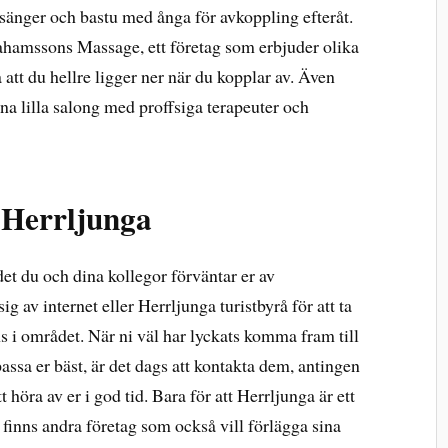
ssänger och bastu med ånga för avkoppling efteråt.
rahamssons Massage, ett företag som erbjuder olika
 att du hellre ligger ner när du kopplar av. Även
nna lilla salong med proffsiga terapeuter och
 Herrljunga
 det du och dina kollegor förväntar er av
ig av internet eller Herrljunga turistbyrå för att ta
ns i området. När ni väl har lyckats komma fram till
ssa er bäst, är det dags att kontakta dem, antingen
tt höra av er i god tid. Bara för att Herrljunga är ett
nte finns andra företag som också vill förlägga sina