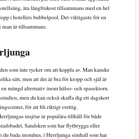
g hotellsäng, äta långfrukost tillsammans med en hel
opp i hotellets bubbelpool. Det viktigaste för en
t man är tillsammans.
rljunga
lden som inte tycker om att koppla av. Man kanske
olika sätt, men att det är bra för kropp och själ är
s en mängd alternativ inom hälso- och spasektorn.
studios, men du kan också skaffa dig ett dagskort
ngscenter, för att bli riktigt svettig.
errljungas insjöar är populära tillhåll för både
estadsbadet, Sandsken som har flytbrygga eller
n du bada inomhus, i Herrljunga simhall som har