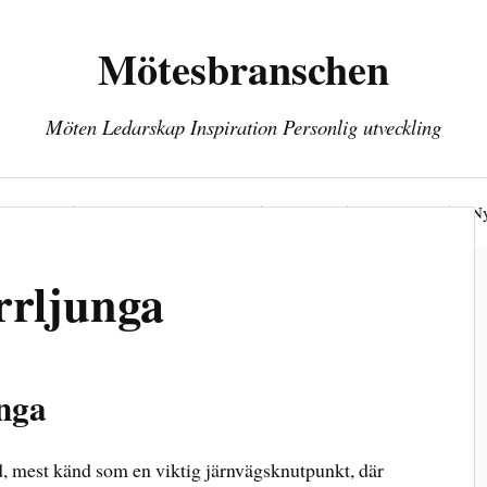
Mötesbranschen
Möten Ledarskap Inspiration Personlig utveckling
öten
Personlig utveckling
Hälsa
Kontakt
Ny
rrljunga
unga
nd, mest känd som en viktig järnvägsknutpunkt, där