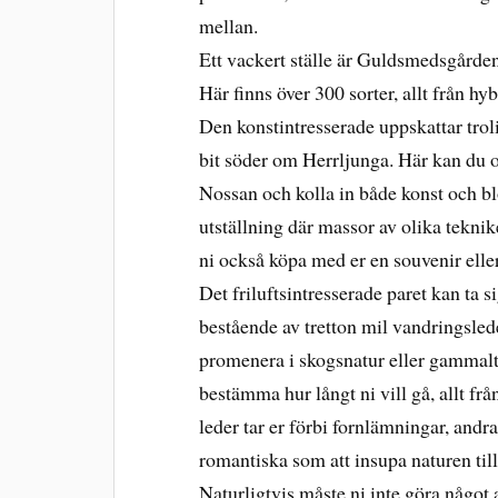
mellan.
Ett vackert ställe är Guldsmedsgården
Här finns över 300 sorter, allt från hy
Den konstintresserade uppskattar trol
bit söder om Herrljunga. Här kan du o
Nossan och kolla in både konst och bl
utställning där massor av olika tekni
ni också köpa med er en souvenir ell
Det friluftsintresserade paret kan ta s
bestående av tretton mil vandringsleder
promenera i skogsnatur eller gammalt 
bestämma hur långt ni vill gå, allt frå
leder tar er förbi fornlämningar, andra
romantiska som att insupa naturen t
Naturligtvis måste ni inte göra något 