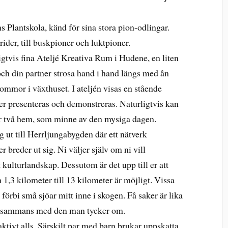
s Plantskola, känd för sina stora pion-odlingar.
brider, till buskpioner och luktpioner.
igtvis fina Ateljé Kreativa Rum i Hudene, en liten
ch din partner strosa hand i hand längs med ån
ommor i växthuset. I ateljén visas en stående
ker presenteras och demonstreras. Naturligtvis kan
er två hem, som minne av den mysiga dagen.
ig ut till Herrljungabygden där ett nätverk
 breder ut sig. Ni väljer själv om ni vill
kulturlandskap. Dessutom är det upp till er att
n 1,3 kilometer till 13 kilometer är möjligt. Vissa
 förbi små sjöar mitt inne i skogen. Få saker är lika
illsammans med den man tycker om.
aktivt alls. Särskilt par med barn brukar uppskatta