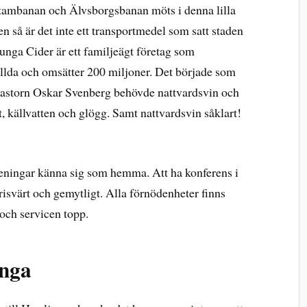
stambanan och Älvsborgsbanan möts i denna lilla
n så är det inte ett transportmedel som satt staden
junga Cider är ett familjeägt företag som
llda och omsätter 200 miljoner. Det började som
pastorn Oskar Svenberg behövde nattvardsvin och
gt, källvatten och glögg. Samt nattvardsvin såklart!
reningar känna sig som hemma. Att ha konferens i
prisvärt och gemytligt. Alla förnödenheter finns
 och servicen topp.
unga