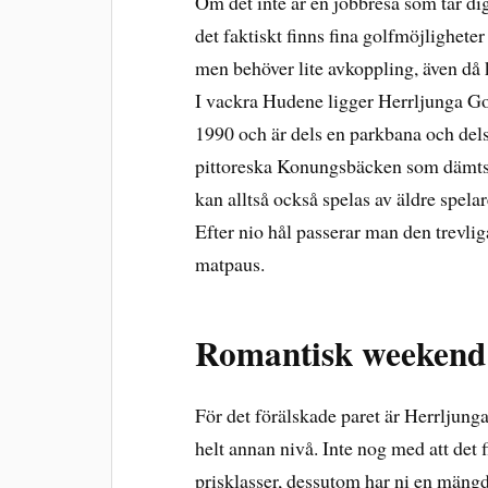
Om det inte är en jobbresa som tar dig
det faktiskt finns fina golfmöjligheter
men behöver lite avkoppling, även då k
I vackra Hudene ligger Herrljunga G
1990 och är dels en parkbana och del
pittoreska Konungsbäcken som dämts 
kan alltså också spelas av äldre spela
Efter nio hål passerar man den trevliga
matpaus.
Romantisk weekend 
För det förälskade paret är Herrljunga
helt annan nivå. Inte nog med att det 
prisklasser, dessutom har ni en mängd 