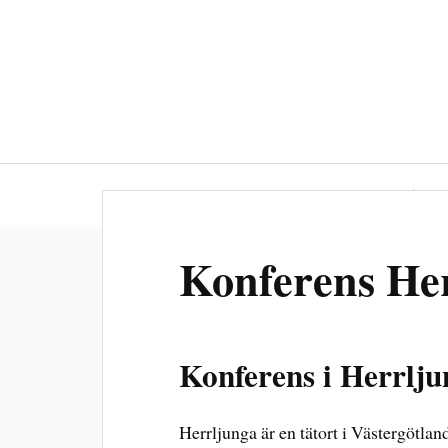
Ledarskap
M
Konferens He
Konferens i Herrlj
Herrljunga är en tätort i Västergötla