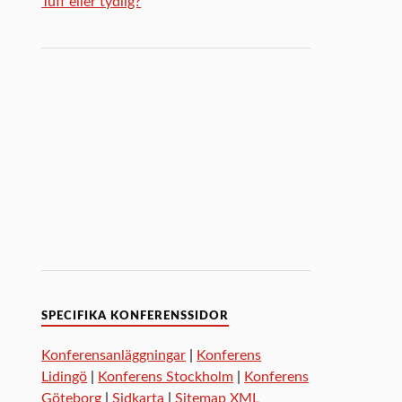
Tuff eller tydlig?
SPECIFIKA KONFERENSSIDOR
Konferensanläggningar
|
Konferens
Lidingö
|
Konferens Stockholm
|
Konferens
Göteborg
|
Sidkarta
|
Sitemap XML