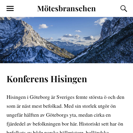
Mötesbranschen
Konferens Hisingen
Hisingen i Göteborg är Sveriges femte största ö och den
som är näst mest befolkad. Med sin storlek utgör ön
ungefär hälften av Göteborgs yta, medan cirka en
fjärdedel av befolkningen bor här. Historiskt sett har ön
befolkats av både norska hälleristare, holländska