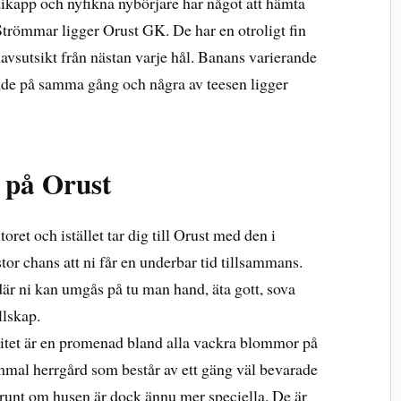
ikapp och nyfikna nybörjare har något att hämta
Strömmar ligger Orust GK. De har en otroligt fin
havsutsikt från nästan varje hål. Banans varierande
de på samma gång och några av teesen ligger
 på Orust
et och istället tar dig till Orust med den i
 stor chans att ni får en underbar tid tillsammans.
där ni kan umgås på tu man hand, äta gott, sova
llskap.
vitet är en promenad bland alla vackra blommor på
mmal herrgård som består av ett gäng väl bevarade
unt om husen är dock ännu mer speciella. De är