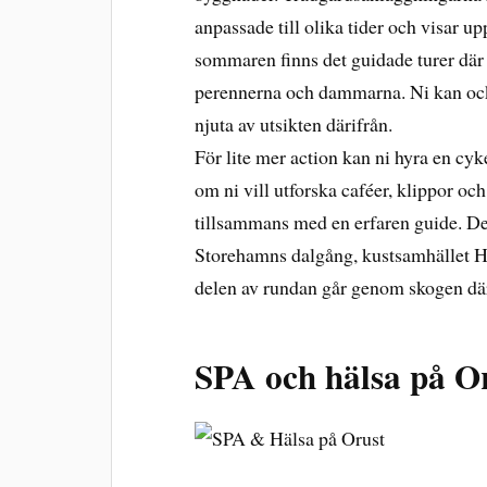
anpassade till olika tider och visar u
sommaren finns det guidade turer där n
perennerna och dammarna. Ni kan ock
njuta av utsikten därifrån.
För lite mer action kan ni hyra en cyke
om ni vill utforska caféer, klippor oc
tillsammans med en erfaren guide. Den
Storehamns dalgång, kustsamhället Häl
delen av rundan går genom skogen där
SPA och hälsa på O