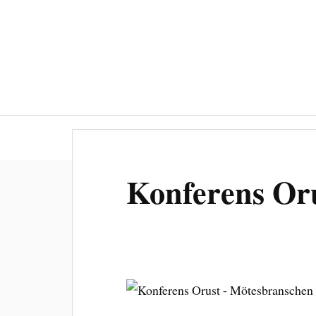
Ledarskap
M
Konferens Or