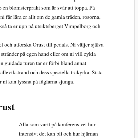
pp en blomsterprakt som är svår att toppa. På
i får lära er allt om de gamla träden, rosorna,
så ta er upp på utsiktsberget Vimpelborg och
l och utforska Orust till pedals. Ni väljer själva
h stränder på egen hand eller om ni vill cykla
 guidade turen tar er förbi bland annat
levikstrand och dess speciella träkyrka. Sista
 ni kan lyssna på fåglarna sjunga.
rust
Alla som varit på konferens vet hur
intensivt det kan bli och hur hjärnan