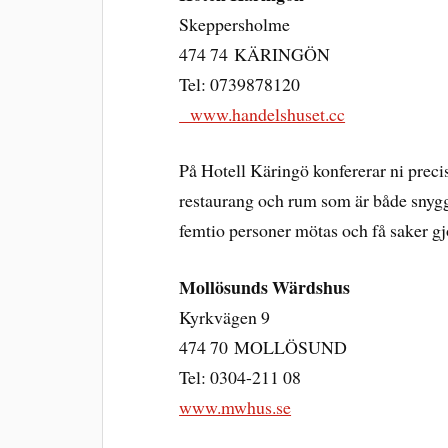
Skeppersholme
474 74 KÄRINGÖN
Tel: 0739878120
www.handelshuset.cc
På Hotell Käringö konfererar ni preci
restaurang och rum som är både snygg
femtio personer mötas och få saker gj
Mollösunds Wärdshus
Kyrkvägen 9
474 70 MOLLÖSUND
Tel: 0304-211 08
www.mwhus.se