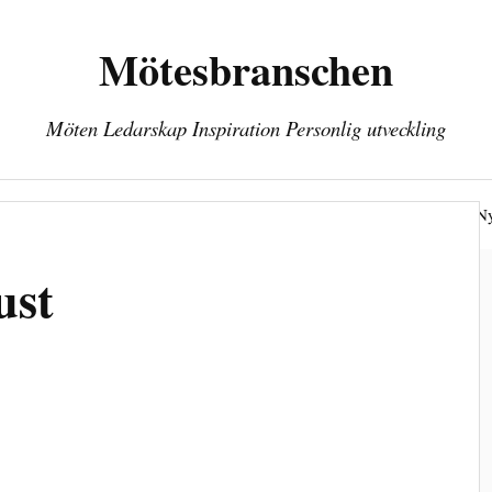
Mötesbranschen
Möten Ledarskap Inspiration Personlig utveckling
öten
Personlig utveckling
Hälsa
Kontakt
Ny
ust