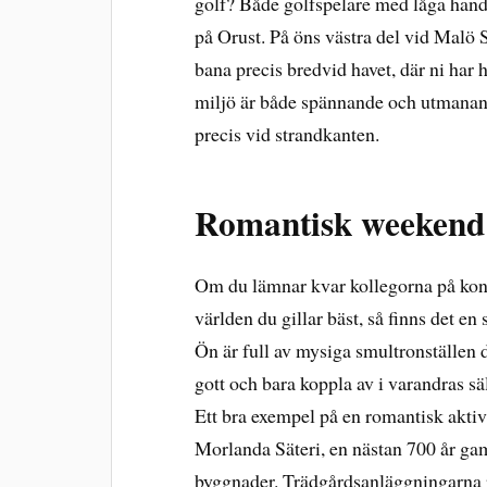
golf? Både golfspelare med låga hand
på Orust. På öns västra del vid Malö 
bana precis bredvid havet, där ni har 
miljö är både spännande och utmanan
precis vid strandkanten.
Romantisk weekend
Om du lämnar kvar kollegorna på kontor
världen du gillar bäst, så finns det en
Ön är full av mysiga smultronställen 
gott och bara koppla av i varandras sä
Ett bra exempel på en romantisk akti
Morlanda Säteri, en nästan 700 år ga
byggnader. Trädgårdsanläggningarna r