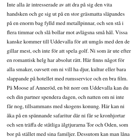
Inte alla är intresserade av att dra på sig den vita
handsken och ge sig ut på en stor gräsmatta släpandes
på en enorm bag fylld med metallpinnar, och sen stå i
flera timmar och slå bollar mot avlägsna små hål. Vissa
kanske kommer till Uddevalla för att umgås med den de
gillar mest, och inte för att spela golf. Ni som är ute efter
en romantisk helg har absolut rätt. Här finns något för
alla smaker, oavsett om ni vill ha djur, kultur eller bara
slappande på hotellet med rumsservice och en bra film.
På Moose af Anneröd, en bit norr om Uddevalla kan du
och din partner spendera dagen, och natten om ni inte
får nog, tillsammans med skogens konung. Här kan ni
åka på en spännande safaritur där ni får se kronhjortar
och sen träffa de ståtliga älgtjurarna Tor och Oden, som
bor på stället med sina familjer. Dessutom kan man låna