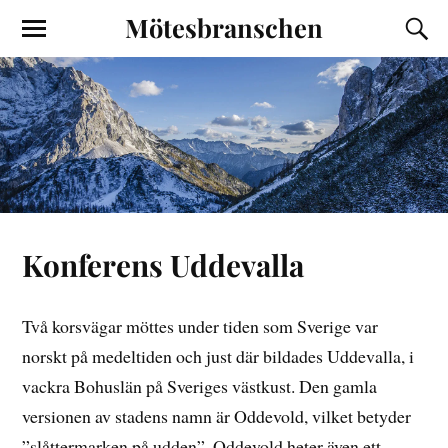
Mötesbranschen
Konferens Uddevalla
Två korsvägar möttes under tiden som Sverige var
norskt på medeltiden och just där bildades Uddevalla, i
vackra Bohuslän på Sveriges västkust. Den gamla
versionen av stadens namn är Oddevold, vilket betyder
”slåttermarken på udden”. Oddevold heter även ett