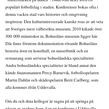
populärt fotbollslag i staden. Konferenser bokas ofta i
denna vackra stad vars historier och omgivning
inspirerar. Den kulturintresserade kanske roas av att veta
att Sveriges mest välbesökta museum, 2010 kikade över
300 000 människor in, Bohusläns museum ligger här.
Där finns förutom dokumentation rörande Bohusläns
historia även en konsthall, en museibutik och en
restaurang som serverar bohusländska specialiteter.
Andra bohusländska specialiteter är bland annat den
kände finansmannen Percy Barnevik, fotbollsspelaren
Martin Dahlin och skådespelaren Berit Carlberg, som
alla kommer ifrån Uddevalla.
Om du och dina kollegor är sugna på att springa på
någon av stadens barn, kan en konferens i Uddevalla